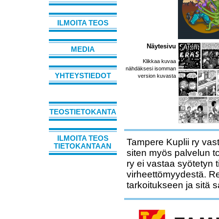
ILMOITA TEOS
Näytesivu
MEDIA
Klikkaa kuvaa
nähdäksesi isomman
YHTEYSTIEDOT
version kuvasta
TEOSTIETOKANTA
ILMOITA TEOS
Tampere Kuplii ry vast
TIETOKANTAAN
siten myös palvelun t
ry ei vastaa syötetyn 
virheettömyydestä. Rek
tarkoitukseen ja sitä 