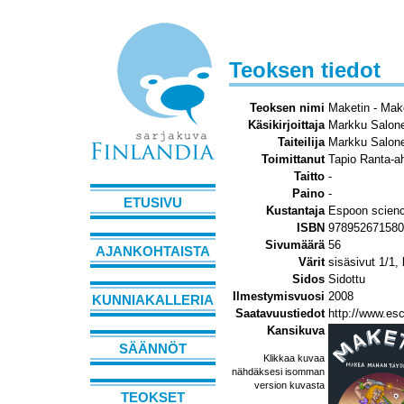
Teoksen tiedot
Teoksen nimi
Maketin - Mak
Käsikirjoittaja
Markku Salon
Taiteilija
Markku Salon
Toimittanut
Tapio Ranta-a
Taitto
-
Paino
-
ETUSIVU
Kustantaja
Espoon science
ISBN
978952671580
Sivumäärä
56
AJANKOHTAISTA
Värit
sisäsivut 1/1,
Sidos
Sidottu
Ilmestymisvuosi
2008
KUNNIAKALLERIA
Saatavuustiedot
http://www.esc
Kansikuva
SÄÄNNÖT
Klikkaa kuvaa
nähdäksesi isomman
version kuvasta
TEOKSET