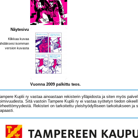
Näytesivu
Klikkaa kuvaa
ähdäksesi isomman
version kuvasta
Vuonna 2009 palkittu teos.
ampere Kuplii ry vastaa ainoastaan rekisterin ylläpidosta ja siten myös palve
oimivuudesta. Sitä vastoin Tampere Kuplii ry ei vastaa syötetyn tiedon oikeell
irheettömyydestä. Rekisteri on tarkoitettu yleishyödylliseen tarkoitukseen ja 
apaasti.