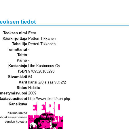
eoksen tiedot
Teoksen nimi
Eero
Käsikirjoittaja
Petteri Tikkanen
Taiteilija
Petteri Tikkanen
Toimittanut
-
Taitto
-
Paino
-
Kustantaja
Like Kustannus Oy
ISBN
9789520103293
Sivumäärä
64
Värit
kansi 2/0 sisäsivut 2/2
Sidos
Nidottu
lmestymisvuosi
2009
Saatavuustiedot
http://www.like.fi/kori.php
Kansikuva
Klikkaa kuvaa
ähdäksesi isomman
version kuvasta