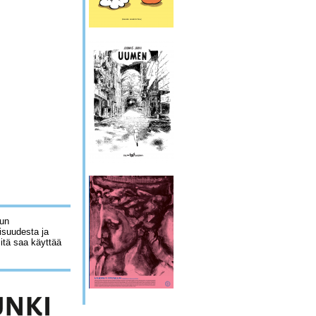
lun
isuudesta ja
sitä saa käyttää