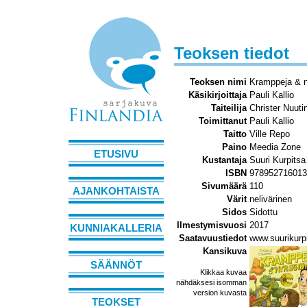
Teoksen tiedot
Teoksen nimi
Kramppeja & n
Käsikirjoittaja
Pauli Kallio
Taiteilija
Christer Nuuti
Toimittanut
Pauli Kallio
Taitto
Ville Repo
Paino
Meedia Zone
ETUSIVU
Kustantaja
Suuri Kurpitsa
ISBN
978952716013
Sivumäärä
110
AJANKOHTAISTA
Värit
nelivärinen
Sidos
Sidottu
Ilmestymisvuosi
2017
KUNNIAKALLERIA
Saatavuustiedot
www.suurikurpi
Kansikuva
SÄÄNNÖT
Klikkaa kuvaa
nähdäksesi isomman
version kuvasta
TEOKSET