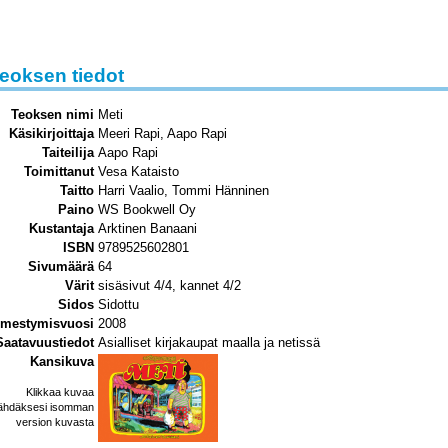
eoksen tiedot
Teoksen nimi
Meti
Käsikirjoittaja
Meeri Rapi, Aapo Rapi
Taiteilija
Aapo Rapi
Toimittanut
Vesa Kataisto
Taitto
Harri Vaalio, Tommi Hänninen
Paino
WS Bookwell Oy
Kustantaja
Arktinen Banaani
ISBN
9789525602801
Sivumäärä
64
Värit
sisäsivut 4/4, kannet 4/2
Sidos
Sidottu
lmestymisvuosi
2008
Saatavuustiedot
Asialliset kirjakaupat maalla ja netissä
Kansikuva
Klikkaa kuvaa
ähdäksesi isomman
version kuvasta