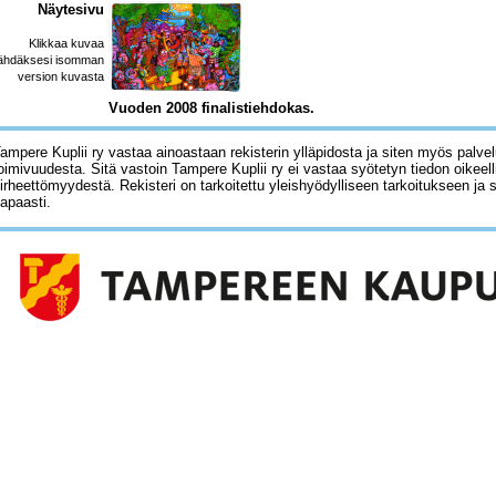
Näytesivu
Klikkaa kuvaa
ähdäksesi isomman
version kuvasta
Vuoden 2008 finalistiehdokas.
ampere Kuplii ry vastaa ainoastaan rekisterin ylläpidosta ja siten myös palve
oimivuudesta. Sitä vastoin Tampere Kuplii ry ei vastaa syötetyn tiedon oikeell
irheettömyydestä. Rekisteri on tarkoitettu yleishyödylliseen tarkoitukseen ja 
apaasti.