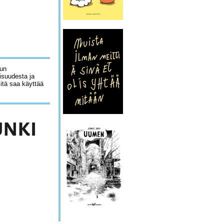
lun
isuudesta ja
sitä saa käyttää