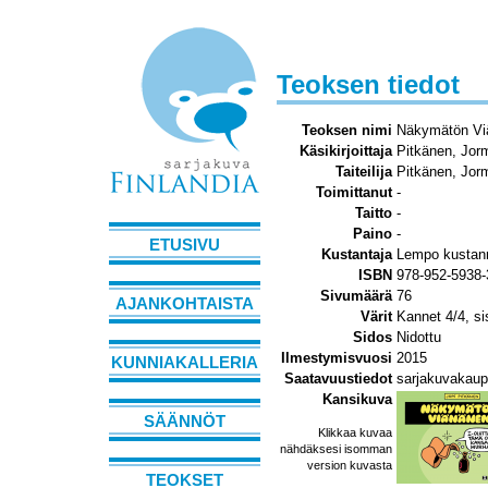
Teoksen tiedot
Teoksen nimi
Näkymätön Vi
Käsikirjoittaja
Pitkänen, Jor
Taiteilija
Pitkänen, Jor
Toimittanut
-
Taitto
-
Paino
-
ETUSIVU
Kustantaja
Lempo kustan
ISBN
978-952-5938-
Sivumäärä
76
AJANKOHTAISTA
Värit
Kannet 4/4, si
Sidos
Nidottu
Ilmestymisvuosi
2015
KUNNIAKALLERIA
Saatavuustiedot
sarjakuvakaup
Kansikuva
SÄÄNNÖT
Klikkaa kuvaa
nähdäksesi isomman
version kuvasta
TEOKSET